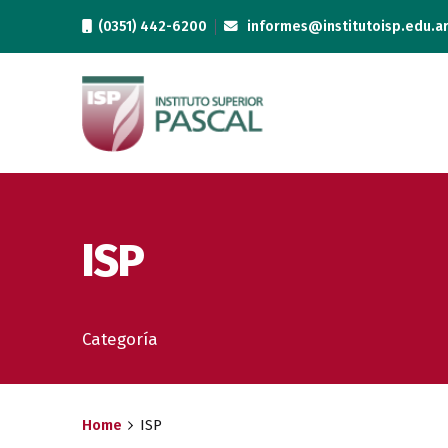
Skip
(0351) 442-6200
informes@institutoisp.edu.a
to
content
ISP
Categoría
Home
ISP