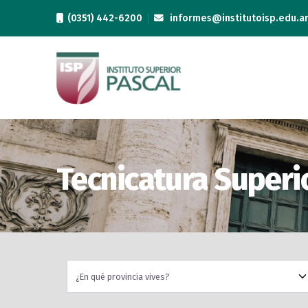
Skip
(0351) 442-6200
informes@institutoisp.edu.a
to
content
Tecnicatura Superi